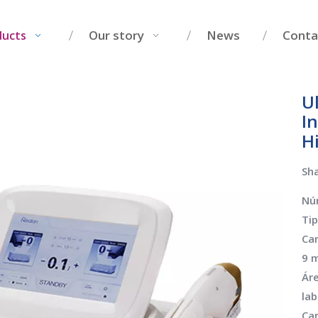
Our story
News
Conta
ducts
U
I
H
Sha
Nú
Tip
Ca
9 
Áre
lab
Car