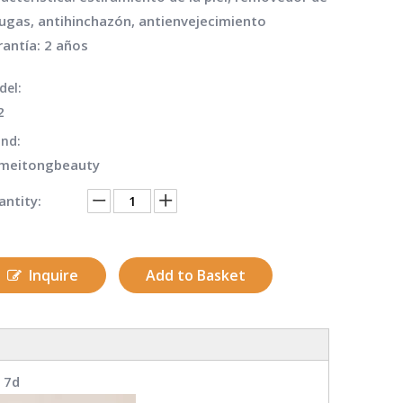
ugas, antihinchazón, antienvejecimiento
antía: 2 años
del:
2
nd:
meitongbeauty
ntity:
Inquire
Add to Basket
 7d