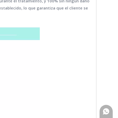
 durante el tratamiento, y 100% sin ningún daño
stablecido, lo que garantiza que el cliente se
WhatsA